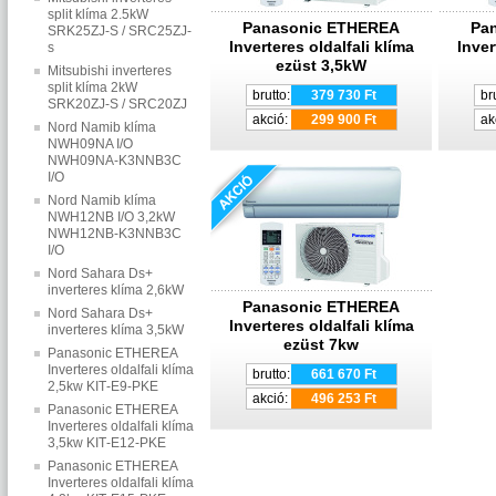
split klíma 2.5kW
Panasonic ETHEREA
Pa
SRK25ZJ-S / SRC25ZJ-
Inverteres oldalfali klíma
Inver
s
ezüst 3,5kW
Mitsubishi inverteres
split klíma 2kW
brutto:
379 730 Ft
br
SRK20ZJ-S / SRC20ZJ
akció:
299 900 Ft
ak
Nord Namib klíma
NWH09NA I/O
NWH09NA-K3NNB3C
I/O
Nord Namib klíma
NWH12NB I/O 3,2kW
NWH12NB-K3NNB3C
I/O
Nord Sahara Ds+
inverteres klíma 2,6kW
Panasonic ETHEREA
Nord Sahara Ds+
Inverteres oldalfali klíma
inverteres klíma 3,5kW
ezüst 7kw
Panasonic ETHEREA
Inverteres oldalfali klíma
brutto:
661 670 Ft
2,5kw KIT‐E9‐PKE
akció:
496 253 Ft
Panasonic ETHEREA
Inverteres oldalfali klíma
3,5kw KIT‐E12‐PKE
Panasonic ETHEREA
Inverteres oldalfali klíma