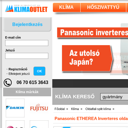
KLÍMA
HŐSZIVATTYÚ
Bejelentkezés
E-mail cím
Jelszó
·
Regisztráció
·
Elfelejtett jelszó
06 70 615 3643
Klíma márkák
KLÍMA KERESŐ
Főoldal »
Klíma »
Oldalfali split klíma »
Panasonic ETHEREA Inverteres oldalf