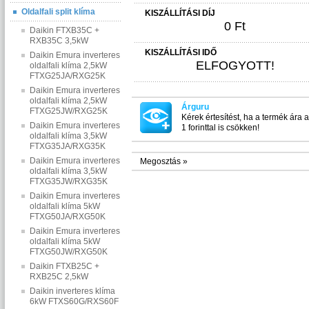
Oldalfali split klíma
KISZÁLLÍTÁSI DÍJ
0 Ft
Daikin FTXB35C +
RXB35C 3,5kW
KISZÁLLÍTÁSI IDŐ
Daikin Emura inverteres
ELFOGYOTT!
oldalfali klíma 2,5kW
FTXG25JA/RXG25K
Daikin Emura inverteres
oldalfali klíma 2,5kW
Árguru
FTXG25JW/RXG25K
Kérek értesítést, ha a termék ára 
Daikin Emura inverteres
1 forinttal is csökken!
oldalfali klíma 3,5kW
FTXG35JA/RXG35K
Daikin Emura inverteres
Megosztás »
oldalfali klíma 3,5kW
FTXG35JW/RXG35K
Daikin Emura inverteres
oldalfali klíma 5kW
FTXG50JA/RXG50K
Daikin Emura inverteres
oldalfali klíma 5kW
FTXG50JW/RXG50K
Daikin FTXB25C +
RXB25C 2,5kW
Daikin inverteres klíma
6kW FTXS60G/RXS60F