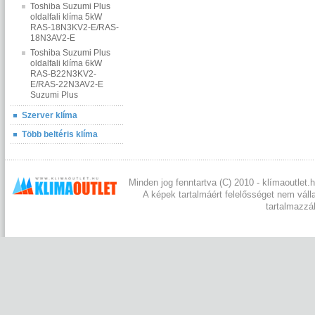
Toshiba Suzumi Plus
oldalfali klíma 5kW
RAS-18N3KV2-E/RAS-
18N3AV2-E
Toshiba Suzumi Plus
oldalfali klíma 6kW
RAS-B22N3KV2-
E/RAS-22N3AV2-E
Suzumi Plus
Szerver klíma
Több beltéris klíma
Minden jog fenntartva (C) 2010 - klímaoutlet.h
A képek tartalmáért felelősséget nem váll
tartalmazzá