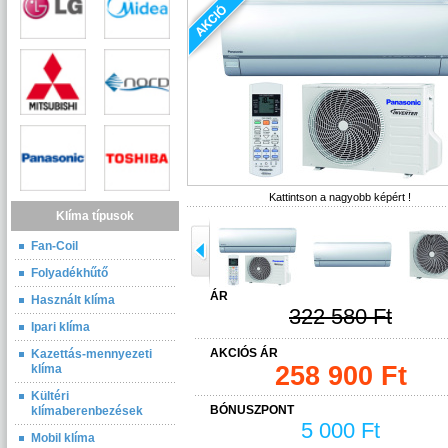
Kattintson a nagyobb képért !
Klíma típusok
Fan-Coil
Folyadékhűtő
ÁR
Használt klíma
322 580 Ft
Ipari klíma
AKCIÓS ÁR
Kazettás-mennyezeti
258 900 Ft
klíma
Kültéri
BÓNUSZPONT
klímaberenbezések
5 000 Ft
Mobil klíma