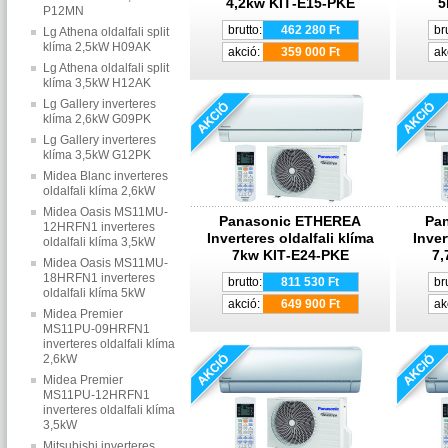
4,2kw KIT‐E15‐PKE
5
P12MN
brutto:
462 280 Ft
br
Lg Athena oldalfali split
klíma 2,5kW H09AK
akció:
359 000 Ft
ak
Lg Athena oldalfali split
klíma 3,5kW H12AK
Lg Gallery inverteres
klíma 2,6kW G09PK
Lg Gallery inverteres
klíma 3,5kW G12PK
Midea Blanc inverteres
oldalfali klíma 2,6kW
Midea Oasis MS11MU-
Panasonic ETHEREA
Pa
12HRFN1 inverteres
Inverteres oldalfali klíma
Inver
oldalfali klíma 3,5kW
7kw KIT‐E24‐PKE
7,
Midea Oasis MS11MU-
18HRFN1 inverteres
brutto:
811 530 Ft
br
oldalfali klíma 5kW
akció:
649 900 Ft
ak
Midea Premier
MS11PU-09HRFN1
inverteres oldalfali klíma
2,6kW
Midea Premier
MS11PU-12HRFN1
inverteres oldalfali klíma
3,5kW
Mitsubishi inverteres