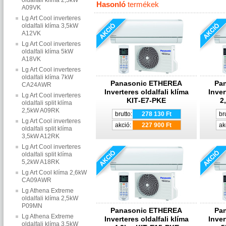
oldalfali klíma 2,5kW
Hasonló
termékek
A09VK
Lg Art Cool inverteres
oldalfali klíma 3,5kW
A12VK
Lg Art Cool inverteres
oldalfali klíma 5kW
A18VK
Lg Art Cool inverteres
oldalfali klíma 7kW
Panasonic ETHEREA
Pa
CA24AWR
Inverteres oldalfali klíma
Inver
Lg Art Cool inverteres
KIT‐E7‐PKE
2
oldalfali split klíma
2,5kW A09RK
brutto:
278 130 Ft
br
Lg Art Cool inverteres
akció:
227 900 Ft
ak
oldalfali split klíma
3,5kW A12RK
Lg Art Cool inverteres
oldalfali split klíma
5,2kW A18RK
Lg Art Cool klíma 2,6kW
CA09AWR
Lg Athena Extreme
oldalfali klíma 2,5kW
P09MN
Panasonic ETHEREA
Pa
Lg Athena Extreme
Inverteres oldalfali klíma
Inver
oldalfali klíma 3,5kW