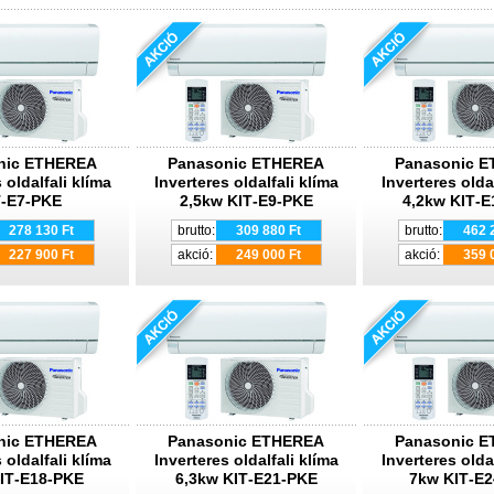
nic ETHEREA
Panasonic ETHEREA
Panasonic 
 oldalfali klíma
Inverteres oldalfali klíma
Inverteres olda
T‐E7‐PKE
2,5kw KIT‐E9‐PKE
4,2kw KIT‐E
278 130 Ft
brutto:
309 880 Ft
brutto:
462 
227 900 Ft
akció:
249 000 Ft
akció:
359 
nic ETHEREA
Panasonic ETHEREA
Panasonic 
 oldalfali klíma
Inverteres oldalfali klíma
Inverteres olda
IT‐E18‐PKE
6,3kw KIT‐E21‐PKE
7kw KIT‐E