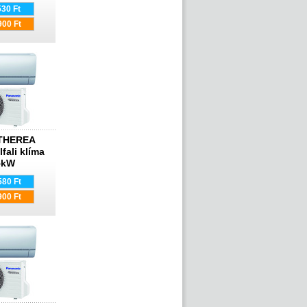
530 Ft
900 Ft
ETHEREA
lfali klíma
5kW
580 Ft
900 Ft