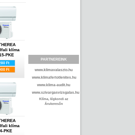
ETHEREA
lfali klíma
15‐PKE
PARTNEREINK
280 Ft
000 Ft
www.klimavalaszto.hu
www.klimafertotlenites.hu
www.klima-audit.hu
www.szivargasvizsgalas.hu
Klíma, légkondi az
Árukeresőn
ETHEREA
lfali klíma
24‐PKE