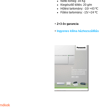
Nettó tömeg: 34 Kg
Kiegészítő töltés: 20 g/m
Hűtési tartomány: -10/ +43 ºC
Fűtési tartomány: -15/ +24 ºC
+
2+3 év garancia
+
Ingyenes klíma házhozszállítás
rmékek