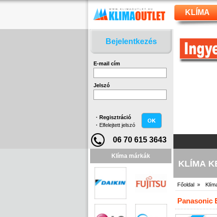
KLÍMA
Bejelentkezés
E-mail cím
Jelszó
·
Regisztráció
·
Elfelejtett jelszó
06 70 615 3643
Klíma márkák
KLÍMA 
Főoldal »
Klím
Panasonic E