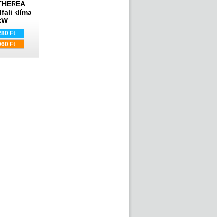
ETHEREA
lfali klíma
5kW
280 Ft
960 Ft