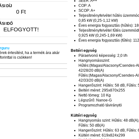
SEER: A++
COP: A
ÁSI DÍJ
SCOP: A+
0 Ft
Teljesítményfelvétel hűtés üzemmó
0,85 kW (0,25-1,12 kW)
ÁSI IDŐ
Éves energia fogyasztás (hűtés): 1
ELFOGYOTT!
Teljesítményfelvétel fűtés üzemmód
0,925 kW (0,245-1,69 kW)
Éves energia fogyasztás (fűtés): 1
rguru
Beltéri egység
érek értesítést, ha a termék ára akár
Páraelvonó képesség: 2,0 l/h
forinttal is csökken!
Hangnyomásszint:
Hűtés:(Magas/Alacsony/Csendes-Al
42/28/20 dB(A)
Fűtés:(Magas/Alacsony/Csendes-Al
42/33/20 dB(A)
Hangerőszint: Hűtés: 58 dB, Fűtés:
Beltéri méret: 295x870x255
Nettó tömeg: 10 Kg
Légszűrő: Nanoe-G
Programozható táviránytó
Kültéri egység
Hangnyomás szint: Hűtés: 48 dB(A)
Fűtés: 50 dB(A)
Hangerőszint: Hűtés: 63 dB, Fűtés:
Kültéri méret: 619x824x299