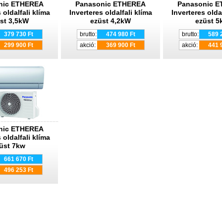
nic ETHEREA
Panasonic ETHEREA
Panasonic 
 oldalfali klíma
Inverteres oldalfali klíma
Inverteres olda
st 3,5kW
ezüst 4,2kW
ezüst 
379 730 Ft
brutto:
474 980 Ft
brutto:
589 
299 900 Ft
akció:
369 900 Ft
akció:
441 
nic ETHEREA
 oldalfali klíma
üst 7kw
661 670 Ft
496 253 Ft