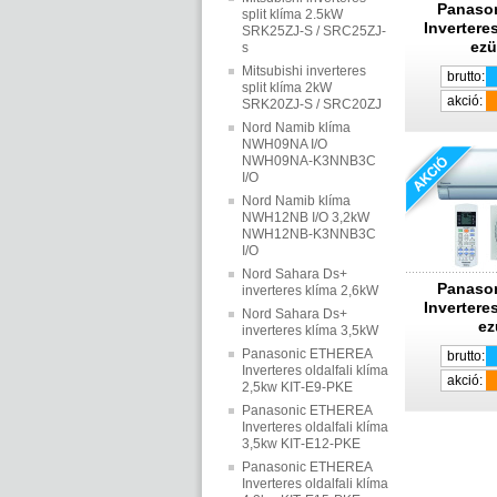
Panaso
split klíma 2.5kW
Inverteres
SRK25ZJ-S / SRC25ZJ-
ezü
s
Mitsubishi inverteres
brutto:
split klíma 2kW
akció:
SRK20ZJ-S / SRC20ZJ
Nord Namib klíma
NWH09NA I/O
NWH09NA-K3NNB3C
I/O
Nord Namib klíma
NWH12NB I/O 3,2kW
NWH12NB-K3NNB3C
I/O
Nord Sahara Ds+
Panaso
inverteres klíma 2,6kW
Inverteres
Nord Sahara Ds+
ez
inverteres klíma 3,5kW
Panasonic ETHEREA
brutto:
Inverteres oldalfali klíma
akció:
2,5kw KIT‐E9‐PKE
Panasonic ETHEREA
Inverteres oldalfali klíma
3,5kw KIT‐E12‐PKE
Panasonic ETHEREA
Inverteres oldalfali klíma