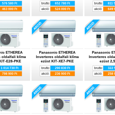
576 580 Ft
brutto:
652 780 Ft
brutto:
811 
463 000 Ft
akció:
524 000 Ft
akció:
649 
nic ETHEREA
Panasonic ETHEREA
Panasonic 
 oldalfali klíma
Inverteres oldalfali klíma
Inverteres olda
KIT‐E28‐PKE
ezüst KIT‐XE7‐PKE
ezüst 2,
1 014 730 Ft
brutto:
290 830 Ft
brutto:
322 
798 900 Ft
akció:
236 900 Ft
akció:
258 