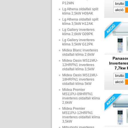
P12MN
brutto:
Lg Athena oldalfali split
akció:
klíma 2,5kW H09AK
Lg Athena oldalfali split
klíma 3,5kW H12AK
Lg Gallery inverteres
klíma 2,6kW G09PK
Lg Gallery inverteres
klíma 3,5kW G12PK
Midea Blanc inverteres
oldalfali klíma 2,6kW
Panaso
Midea Oasis MS11MU-
Inverteres
12HRFN1 inverteres
7,7kw 
oldalfali klíma 3,5kW
Midea Oasis MS11MU-
brutto:
18HRFN1 inverteres
akció:
oldalfali klíma 5kW
Midea Premier
MS11PU-09HRFN1
inverteres oldalfali klíma
2,6kW
Midea Premier
MS11PU-12HRFN1
inverteres oldalfali klíma
3,5kW
Mitsubishi inverteres