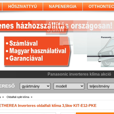
HŐSZIVATTYÚ
NAPENERGIA
OTTHONTEC
Panasonic inverteres klíma akció
KERESŐ
a »
Oldalfali split klíma »
THEREA Inverteres oldalfali klíma 3,5kw KIT‐E12‐PKE