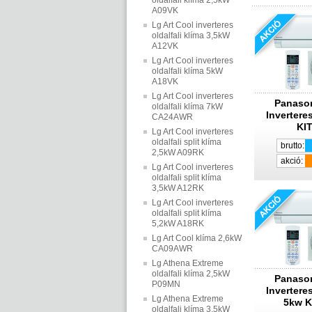
oldalfali klíma 2,5kW
A09VK
Lg Art Cool inverteres
oldalfali klíma 3,5kW
A12VK
Lg Art Cool inverteres
oldalfali klíma 5kW
A18VK
Lg Art Cool inverteres
Panaso
oldalfali klíma 7kW
Inverteres
CA24AWR
KI
Lg Art Cool inverteres
oldalfali split klíma
brutto:
2,5kW A09RK
akció:
Lg Art Cool inverteres
oldalfali split klíma
3,5kW A12RK
Lg Art Cool inverteres
oldalfali split klíma
5,2kW A18RK
Lg Art Cool klíma 2,6kW
CA09AWR
Lg Athena Extreme
oldalfali klíma 2,5kW
Panaso
P09MN
Inverteres
Lg Athena Extreme
5kw K
oldalfali klíma 3,5kW