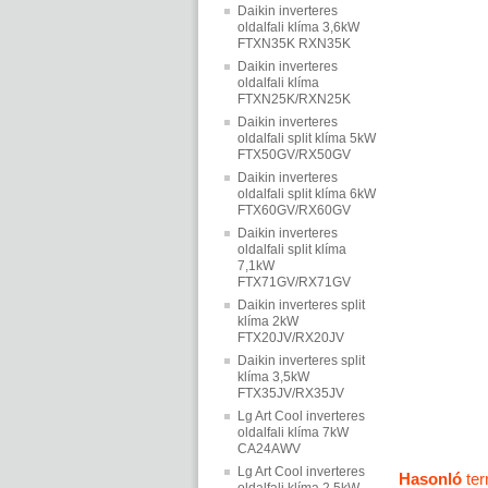
Daikin inverteres
oldalfali klíma 3,6kW
FTXN35K RXN35K
Daikin inverteres
oldalfali klíma
FTXN25K/RXN25K
Daikin inverteres
oldalfali split klíma 5kW
FTX50GV/RX50GV
Daikin inverteres
oldalfali split klíma 6kW
FTX60GV/RX60GV
Daikin inverteres
oldalfali split klíma
7,1kW
FTX71GV/RX71GV
Daikin inverteres split
klíma 2kW
FTX20JV/RX20JV
Daikin inverteres split
klíma 3,5kW
FTX35JV/RX35JV
Lg Art Cool inverteres
oldalfali klíma 7kW
CA24AWV
Lg Art Cool inverteres
Hasonló
te