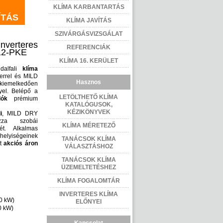
KLÍMA KARBANTARTÁS
ÍTÁS
KLÍMA JAVÍTÁS
SZIVÁRGÁSVIZSGÁLAT
verteres
REFERENCIÁK
E12‐PKE
KLÍMA 16. KERÜLET
dalfali
klíma
errel és MILD
Hasznos
kiemelkedően
yel. Belépő a
LETÖLTHETŐ KLÍMA
lók
prémium
KATALÓGUSOK,
KÉZIKÖNYVEK
i
, MILD DRY
ozza szobái
KLÍMA MÉRETEZŐ
ét. Alkalmas
iségeinek
TANÁCSOK KLÍMA
st
akciós
áron
VÁLASZTÁSHOZ
TANÁCSOK KLÍMA
ÜZEMELTETÉSHEZ
KLÍMA FOGALOMTÁR
INVERTERES KLÍMA
00 kW)
ELŐNYEI
0 kW)