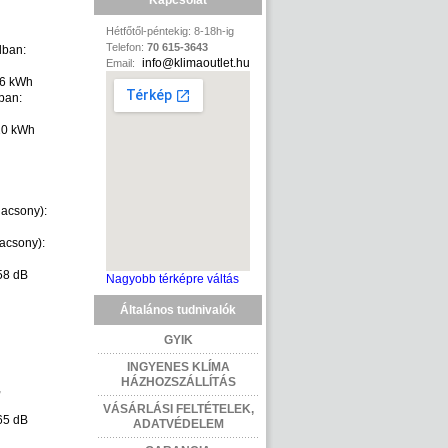
Kapcsolat
Hétfőtől-péntekig: 8-18h-ig
Telefon:
70 615-3643
dban:
info@klimaoutlet.hu
Email:
86 kWh
ban:
120 kWh
acsony):
acsony):
 58 dB
Nagyobb térképre váltás
Általános tudnivalók
GYIK
INGYENES KLÍMA
HÁZHOZSZÁLLÍTÁS
,
VÁSÁRLÁSI FELTÉTELEK,
 65 dB
ADATVÉDELEM