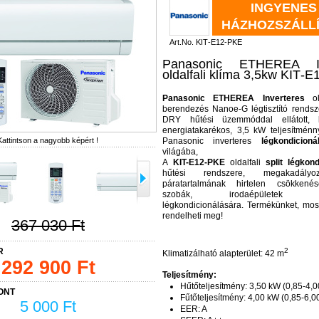
INGYENES
HÁZHOZSZÁLL
Art.No.
KIT‐E12‐PKE
Panasonic ETHEREA In
oldalfali klíma 3,5kw KIT‐
Panasonic ETHEREA
Inverteres
ol
berendezés Nanoe-G légtisztító rendsz
DRY hűtési üzemmóddal ellátott, 
energiatakarékos, 3,5 kW teljesítménn
Kattintson a nagyobb képért !
Panasonic inverteres
légkondicioná
világába,
A
KIT-E12-PKE
oldalfali
split légkond
hűtési rendszere, megakadály
páratartalmának hirtelen csökkenés
szobák, irodaépületek hely
légkondicionálására. Termékünket, mo
rendelheti meg!
367 030 Ft
R
2
Klimatizálható alapterület: 42 m
292 900 Ft
Teljesítmény:
Hűtőteljesítmény: 3,50 kW (0,85-4,
ONT
Fűtőteljesítmény: 4,00 kW (0,85-6,0
5 000 Ft
EER: A