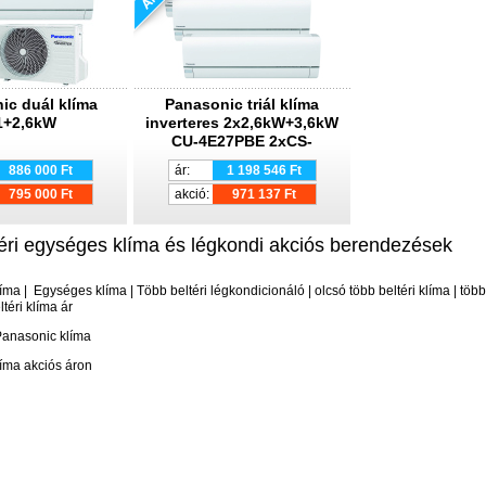
ic duál klíma
Panasonic triál klíma
1+2,6kW
inverteres 2x2,6kW+3,6kW
CU-4E27PBE 2xCS-
E9PKEW 1xCS-E12PKEW
886 000 Ft
ár:
1 198 546 Ft
795 000 Ft
akció:
971 137 Ft
éri egységes klíma és légkondi akciós berendezések
líma | Egységes klíma | Több beltéri légkondicionáló | olcsó több beltéri klíma | több
ltéri klíma ár
Panasonic klíma
líma akciós áron