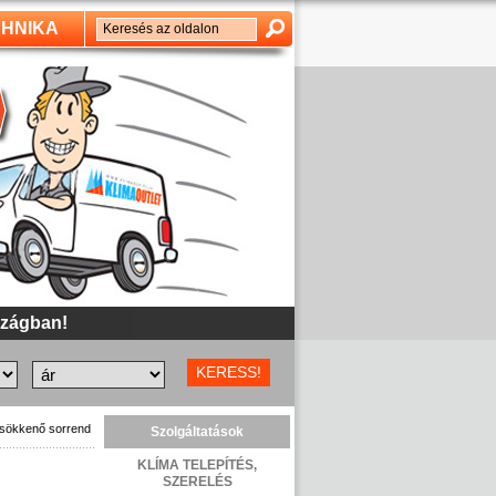
HNIKA
szágban!
 csökkenő sorrend
Szolgáltatások
KLÍMA TELEPÍTÉS,
SZERELÉS