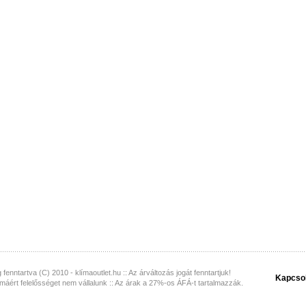
 fenntartva (C) 2010 - klímaoutlet.hu :: Az árváltozás jogát fenntartjuk!
Kapcso
lmáért felelősséget nem vállalunk :: Az árak a 27%-os ÁFÁ-t tartalmazzák.