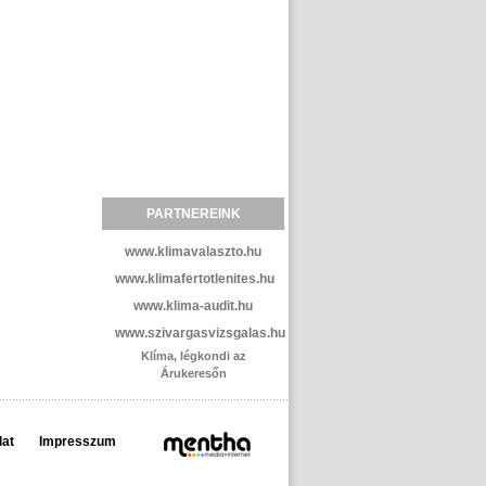
PARTNEREINK
www.klimavalaszto.hu
www.klimafertotlenites.hu
www.klima-audit.hu
www.szivargasvizsgalas.hu
Klíma, légkondi az
Árukeresőn
lat
Impresszum