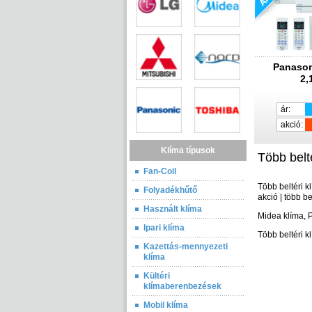
Panason
2,
ár:
akció:
Klíma típusok
Több belt
Fan-Coil
Több beltéri k
Folyadékhűtő
akció | több be
Használt klíma
Midea klíma, 
Ipari klíma
Több beltéri k
Kazettás-mennyezeti
klíma
Kültéri
klímaberenbezések
Mobil klíma