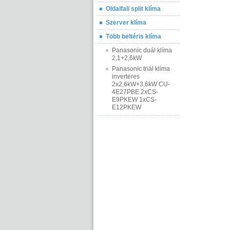
Oldalfali split klíma
Szerver klíma
Több beltéris klíma
Panasonic duál klíma
2,1+2,6kW
Panasonic triál klíma
inverteres
2x2,6kW+3,6kW CU-
4E27PBE 2xCS-
E9PKEW 1xCS-
E12PKEW