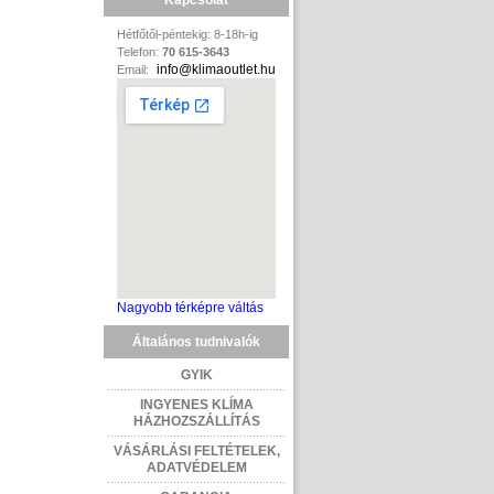
Kapcsolat
Hétfőtől-péntekig: 8-18h-ig
Telefon:
70 615-3643
info@klimaoutlet.hu
Email:
Nagyobb térképre váltás
Általános tudnivalók
GYIK
INGYENES KLÍMA
HÁZHOZSZÁLLÍTÁS
VÁSÁRLÁSI FELTÉTELEK,
ADATVÉDELEM