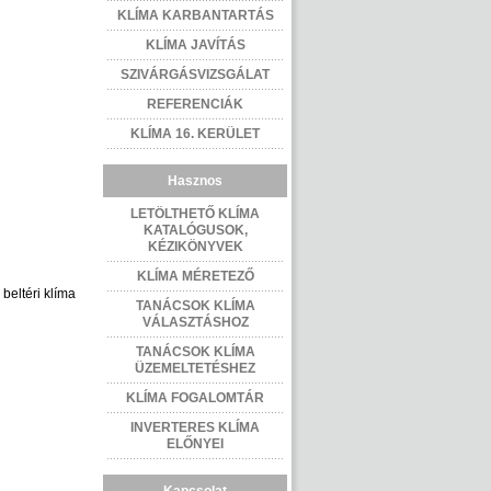
KLÍMA KARBANTARTÁS
KLÍMA JAVÍTÁS
SZIVÁRGÁSVIZSGÁLAT
REFERENCIÁK
KLÍMA 16. KERÜLET
Hasznos
LETÖLTHETŐ KLÍMA
KATALÓGUSOK,
KÉZIKÖNYVEK
KLÍMA MÉRETEZŐ
 beltéri klíma
TANÁCSOK KLÍMA
VÁLASZTÁSHOZ
TANÁCSOK KLÍMA
ÜZEMELTETÉSHEZ
KLÍMA FOGALOMTÁR
INVERTERES KLÍMA
ELŐNYEI