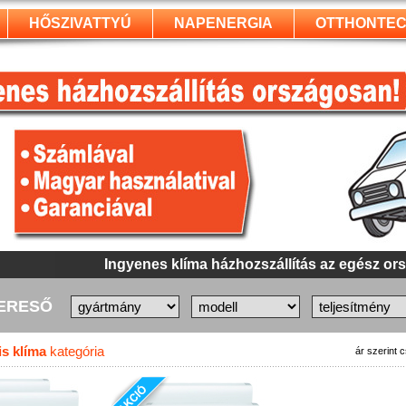
HŐSZIVATTYÚ
NAPENERGIA
OTTHONTEC
Ingyenes klíma házhozszállítás az egész or
KERESŐ
is klíma
kategória
ár szerint