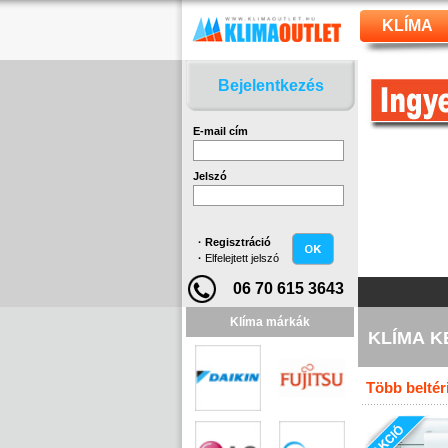
KLÍMA
Bejelentkezés
E-mail cím
Jelszó
·
Regisztráció
·
Elfelejtett jelszó
06 70 615 3643
Klíma márkák
KLÍMA 
Több beltér