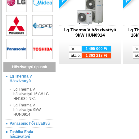
Lg Therma V hőszivattyú
Lg Th
9kW HUN0914
16k
ár:
1 495 000 Ft
ár:
akció:
1 363 218 Ft
ak
Hőszivattyú típusok
Lg Therma V
Hőszivattyú
Lg Therma V
hőszivattyú 16kW LG
HN1639 NK1
Lg Therma V
hőszivattyú 9kW
HUN0914
Panasonic hőszivattyú
Toshiba Estia
hőszivattyú