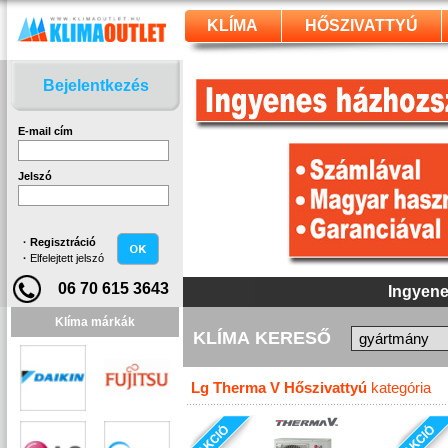
KLÍMA
HŐSZIVATTYÚ
Bejelentkezés
E-mail cím
Jelszó
·
Regisztráció
·
Elfelejtett jelszó
06 70 615 3643
Ingyene
Klíma márkák
KLÍMA KERESŐ
Lg Therma V Hőszivattyú
kategória