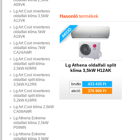
oldalfali klíma 2,5kW
A09VK
Lg Art Cool inverteres
Hasonló
termékek
oldalfali klíma 3,5kW
A12VK
Lg Art Cool inverteres
oldalfali klíma 5kW
A18VK
Lg Art Cool inverteres
oldalfali klíma 7kW
CA24AWR
Lg Art Cool inverteres
oldalfali split klíma
Lg Athena oldalfali split
2,5kW A09RK
klíma 3,5kW H12AK
Lg Art Cool inverteres
oldalfali split klíma
brutto:
433 435 Ft
3,5kW A12RK
Lg Art Cool inverteres
akció:
376 900 Ft
oldalfali split klíma
5,2kW A18RK
Lg Art Cool klíma 2,6kW
CA09AWR
Lg Athena Extreme
oldalfali klíma 2,5kW
P09MN
Lg Athena Extreme
oldalfali klíma 3,5kW