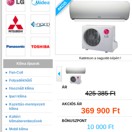
Kattintson a nagyobb képért !
Klíma típusok
Fan-Coil
Folyadékhűtő
ÁR
Használt klíma
425 385 Ft
Ipari klíma
AKCIÓS ÁR
Kazettás-mennyezeti
369 900 Ft
klíma
Kültéri
BÓNUSZPONT
klímaberenbezések
10 000 Ft
Mobil klíma