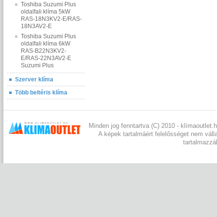
Toshiba Suzumi Plus
oldalfali klíma 5kW
RAS-18N3KV2-E/RAS-
18N3AV2-E
Toshiba Suzumi Plus
oldalfali klíma 6kW
RAS-B22N3KV2-
E/RAS-22N3AV2-E
Suzumi Plus
Szerver klíma
Több beltéris klíma
Minden jog fenntartva (C) 2010 - klímaoutlet.h
A képek tartalmáért felelősséget nem váll
tartalmazzá