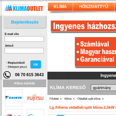
KLÍMA
HŐSZIVATTYÚ
Bejelentkezés
E-mail cím
Jelszó
·
Regisztráció
·
Elfelejtett jelszó
06 70 615 3643
Klíma márkák
KLÍMA KERESŐ
Főoldal »
Klíma »
Oldalfali split klíma »
Lg Athena oldalfali split klíma 2,5k