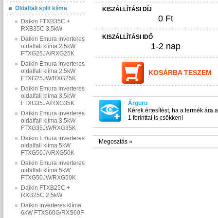
Oldalfali split klíma
KISZÁLLÍTÁSI DÍJ
0 Ft
Daikin FTXB35C +
RXB35C 3,5kW
KISZÁLLÍTÁSI IDŐ
Daikin Emura inverteres
1-2 nap
oldalfali klíma 2,5kW
FTXG25JA/RXG25K
Daikin Emura inverteres
oldalfali klíma 2,5kW
KOSÁRBA TESZEM
FTXG25JW/RXG25K
Daikin Emura inverteres
oldalfali klíma 3,5kW
FTXG35JA/RXG35K
Árguru
Kérek értesítést, ha a termék ára 
Daikin Emura inverteres
1 forinttal is csökken!
oldalfali klíma 3,5kW
FTXG35JW/RXG35K
Daikin Emura inverteres
Megosztás »
oldalfali klíma 5kW
FTXG50JA/RXG50K
Daikin Emura inverteres
oldalfali klíma 5kW
FTXG50JW/RXG50K
Daikin FTXB25C +
RXB25C 2,5kW
Daikin inverteres klíma
6kW FTXS60G/RXS60F