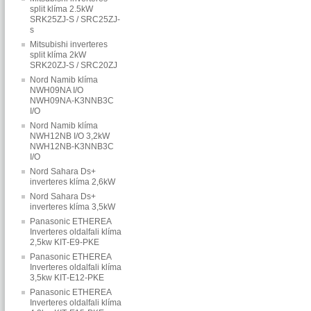
split klíma 2.5kW
SRK25ZJ-S / SRC25ZJ-
s
Mitsubishi inverteres
split klíma 2kW
SRK20ZJ-S / SRC20ZJ
Nord Namib klíma
NWH09NA I/O
NWH09NA-K3NNB3C
I/O
Nord Namib klíma
NWH12NB I/O 3,2kW
NWH12NB-K3NNB3C
I/O
Nord Sahara Ds+
inverteres klíma 2,6kW
Nord Sahara Ds+
inverteres klíma 3,5kW
Panasonic ETHEREA
Inverteres oldalfali klíma
2,5kw KIT‐E9‐PKE
Panasonic ETHEREA
Inverteres oldalfali klíma
3,5kw KIT‐E12‐PKE
Panasonic ETHEREA
Inverteres oldalfali klíma