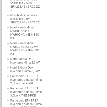
split klíma 2.5kW
SRK25ZJ-S / SRC25ZJ-
s
Mitsubishi inverteres
split klíma 2kW
SRK20ZJ-S / SRC20ZJ
Nord Namib klíma
NWH09NA I/O
NWH09NA-K3NNB3C
I/O
Nord Namib klíma
NWH12NB I/O 3,2kW
NWH12NB-K3NNB3C
I/O
Nord Sahara Ds+
inverteres klíma 2,6kW
Nord Sahara Ds+
inverteres klíma 3,5kW
Panasonic ETHEREA
Inverteres oldalfali klíma
2,5kw KIT‐E9‐PKE
Panasonic ETHEREA
Inverteres oldalfali klíma
3,5kw KIT‐E12‐PKE
Panasonic ETHEREA
Inverteres oldalfali klíma