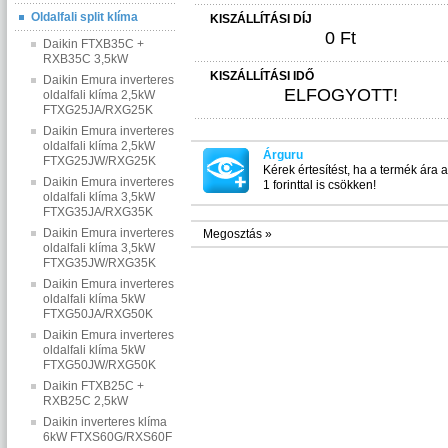
Oldalfali split klíma
KISZÁLLÍTÁSI DÍJ
0 Ft
Daikin FTXB35C +
RXB35C 3,5kW
KISZÁLLÍTÁSI IDŐ
Daikin Emura inverteres
ELFOGYOTT!
oldalfali klíma 2,5kW
FTXG25JA/RXG25K
Daikin Emura inverteres
oldalfali klíma 2,5kW
Árguru
FTXG25JW/RXG25K
Kérek értesítést, ha a termék ára 
Daikin Emura inverteres
1 forinttal is csökken!
oldalfali klíma 3,5kW
FTXG35JA/RXG35K
Daikin Emura inverteres
Megosztás »
oldalfali klíma 3,5kW
FTXG35JW/RXG35K
Daikin Emura inverteres
oldalfali klíma 5kW
FTXG50JA/RXG50K
Daikin Emura inverteres
oldalfali klíma 5kW
FTXG50JW/RXG50K
Daikin FTXB25C +
RXB25C 2,5kW
Daikin inverteres klíma
6kW FTXS60G/RXS60F