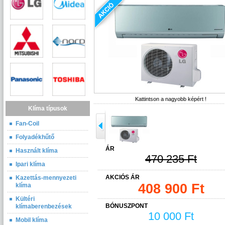
Kattintson a nagyobb képért !
Klíma típusok
Fan-Coil
Folyadékhűtő
ÁR
Használt klíma
470 235 Ft
Ipari klíma
AKCIÓS ÁR
Kazettás-mennyezeti
408 900 Ft
klíma
Kültéri
BÓNUSZPONT
klímaberenbezések
10 000 Ft
Mobil klíma