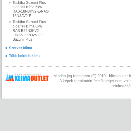
Toshiba Suzumi Plus
oldalfali klíma 5kW
RAS-18N3KV2-E/RAS-
18N3AV2-E
Toshiba Suzumi Plus
oldalfali klíma 6kW
RAS-B22N3KV2-
E/RAS-22N3AV2-E
Suzumi Plus
Szerver klíma
Több beltéris klíma
Minden jog fenntartva (C) 2010 - klímaoutlet.h
A képek tartalmáért felelősséget nem váll
tartalmazzá