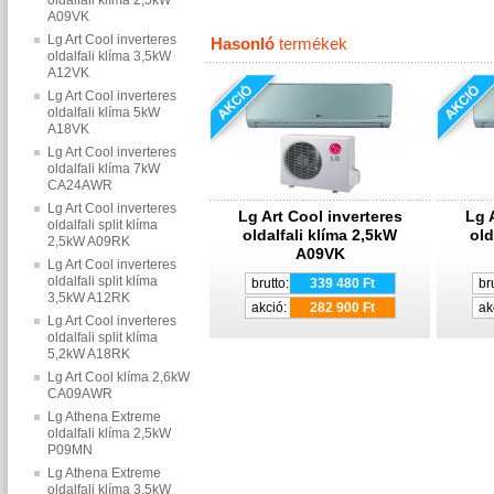
oldalfali klíma 2,5kW
A09VK
Lg Art Cool inverteres
Hasonló
termékek
oldalfali klíma 3,5kW
A12VK
Lg Art Cool inverteres
oldalfali klíma 5kW
A18VK
Lg Art Cool inverteres
oldalfali klíma 7kW
CA24AWR
Lg Art Cool inverteres
Lg Art Cool inverteres
Lg 
oldalfali split klíma
oldalfali klíma 2,5kW
old
2,5kW A09RK
A09VK
Lg Art Cool inverteres
oldalfali split klíma
brutto:
339 480 Ft
br
3,5kW A12RK
akció:
282 900 Ft
ak
Lg Art Cool inverteres
oldalfali split klíma
5,2kW A18RK
Lg Art Cool klíma 2,6kW
CA09AWR
Lg Athena Extreme
oldalfali klíma 2,5kW
P09MN
Lg Athena Extreme
oldalfali klíma 3,5kW