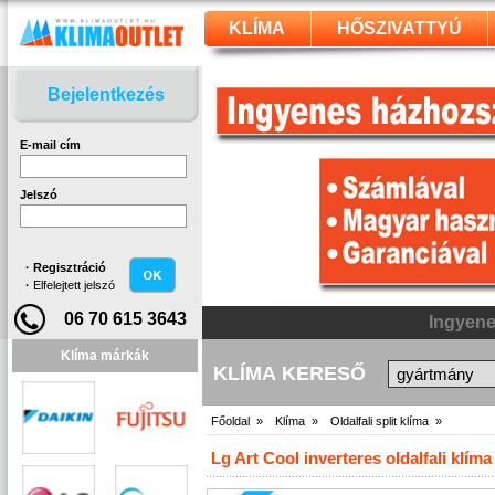
KLÍMA
HŐSZIVATTYÚ
Bejelentkezés
E-mail cím
Jelszó
·
Regisztráció
·
Elfelejtett jelszó
06 70 615 3643
Klíma márkák
KLÍMA KERESŐ
Főoldal »
Klíma »
Oldalfali split klíma »
Lg Art Cool inverteres oldalfali klí