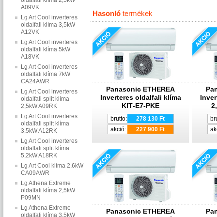
oldalfali klíma 2,5kW
A09VK
Hasonló
termékek
Lg Art Cool inverteres
oldalfali klíma 3,5kW
A12VK
Lg Art Cool inverteres
oldalfali klíma 5kW
A18VK
Lg Art Cool inverteres
oldalfali klíma 7kW
CA24AWR
Panasonic ETHEREA
Pa
Lg Art Cool inverteres
Inverteres oldalfali klíma
Inver
oldalfali split klíma
KIT‐E7‐PKE
2
2,5kW A09RK
Lg Art Cool inverteres
brutto:
278 130 Ft
br
oldalfali split klíma
akció:
227 900 Ft
ak
3,5kW A12RK
Lg Art Cool inverteres
oldalfali split klíma
5,2kW A18RK
Lg Art Cool klíma 2,6kW
CA09AWR
Lg Athena Extreme
oldalfali klíma 2,5kW
P09MN
Lg Athena Extreme
Panasonic ETHEREA
Pa
oldalfali klíma 3,5kW