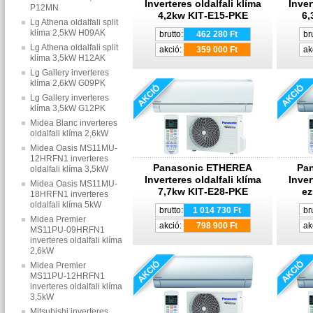
Inverteres oldalfali klíma
Inver
P12MN
4,2kw KIT‐E15‐PKE
6,
Lg Athena oldalfali split
klíma 2,5kW H09AK
brutto:
462 280 Ft
br
Lg Athena oldalfali split
akció:
359 000 Ft
ak
klíma 3,5kW H12AK
Lg Gallery inverteres
klíma 2,6kW G09PK
Lg Gallery inverteres
klíma 3,5kW G12PK
Midea Blanc inverteres
oldalfali klíma 2,6kW
Midea Oasis MS11MU-
12HRFN1 inverteres
Panasonic ETHEREA
Pa
oldalfali klíma 3,5kW
Inverteres oldalfali klíma
Inver
Midea Oasis MS11MU-
7,7kw KIT‐E28‐PKE
ez
18HRFN1 inverteres
oldalfali klíma 5kW
brutto:
1 014 730 Ft
br
Midea Premier
akció:
798 900 Ft
ak
MS11PU-09HRFN1
inverteres oldalfali klíma
2,6kW
Midea Premier
MS11PU-12HRFN1
inverteres oldalfali klíma
3,5kW
Mitsubishi inverteres