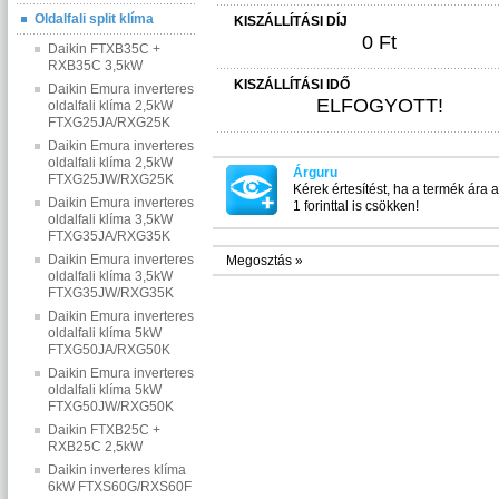
Oldalfali split klíma
KISZÁLLÍTÁSI DÍJ
0 Ft
Daikin FTXB35C +
RXB35C 3,5kW
KISZÁLLÍTÁSI IDŐ
Daikin Emura inverteres
ELFOGYOTT!
oldalfali klíma 2,5kW
FTXG25JA/RXG25K
Daikin Emura inverteres
oldalfali klíma 2,5kW
Árguru
FTXG25JW/RXG25K
Kérek értesítést, ha a termék ára 
Daikin Emura inverteres
1 forinttal is csökken!
oldalfali klíma 3,5kW
FTXG35JA/RXG35K
Daikin Emura inverteres
Megosztás »
oldalfali klíma 3,5kW
FTXG35JW/RXG35K
Daikin Emura inverteres
oldalfali klíma 5kW
FTXG50JA/RXG50K
Daikin Emura inverteres
oldalfali klíma 5kW
FTXG50JW/RXG50K
Daikin FTXB25C +
RXB25C 2,5kW
Daikin inverteres klíma
6kW FTXS60G/RXS60F