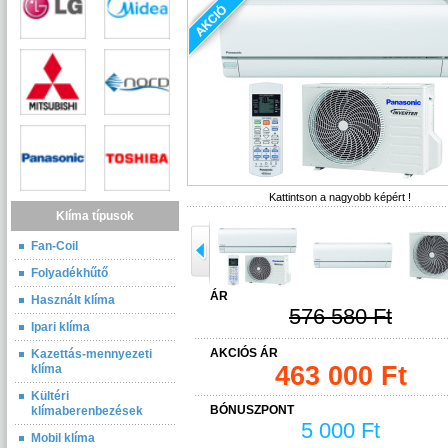
Kattintson a nagyobb képért !
Klíma típusok
Fan-Coil
Folyadékhűtő
ÁR
Használt klíma
576 580 Ft
Ipari klíma
AKCIÓS ÁR
Kazettás-mennyezeti
463 000 Ft
klíma
Kültéri
BÓNUSZPONT
klímaberenbezések
5 000 Ft
Mobil klíma