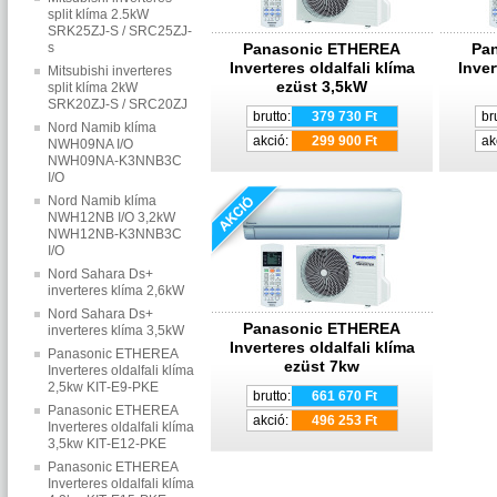
split klíma 2.5kW
SRK25ZJ-S / SRC25ZJ-
s
Panasonic ETHEREA
Pa
Inverteres oldalfali klíma
Inver
Mitsubishi inverteres
ezüst 3,5kW
split klíma 2kW
SRK20ZJ-S / SRC20ZJ
brutto:
379 730 Ft
br
Nord Namib klíma
akció:
299 900 Ft
ak
NWH09NA I/O
NWH09NA-K3NNB3C
I/O
Nord Namib klíma
NWH12NB I/O 3,2kW
NWH12NB-K3NNB3C
I/O
Nord Sahara Ds+
inverteres klíma 2,6kW
Nord Sahara Ds+
Panasonic ETHEREA
inverteres klíma 3,5kW
Inverteres oldalfali klíma
Panasonic ETHEREA
ezüst 7kw
Inverteres oldalfali klíma
2,5kw KIT‐E9‐PKE
brutto:
661 670 Ft
Panasonic ETHEREA
akció:
496 253 Ft
Inverteres oldalfali klíma
3,5kw KIT‐E12‐PKE
Panasonic ETHEREA
Inverteres oldalfali klíma