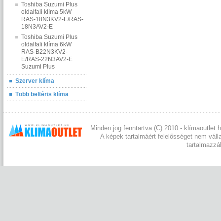
Toshiba Suzumi Plus
oldalfali klíma 5kW
RAS-18N3KV2-E/RAS-
18N3AV2-E
Toshiba Suzumi Plus
oldalfali klíma 6kW
RAS-B22N3KV2-
E/RAS-22N3AV2-E
Suzumi Plus
Szerver klíma
Több beltéris klíma
Minden jog fenntartva (C) 2010 - klímaoutlet.h
A képek tartalmáért felelősséget nem váll
tartalmazzá