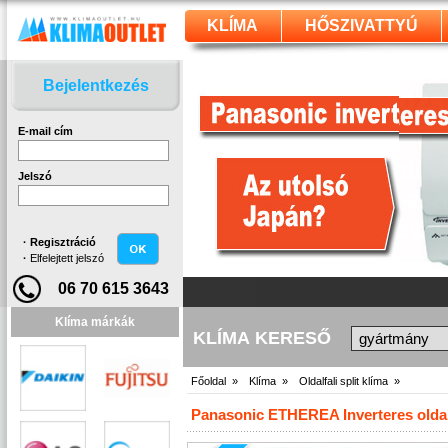
KLÍMA
HŐSZIVATTYÚ
Bejelentkezés
E-mail cím
Jelszó
·
Regisztráció
·
Elfelejtett jelszó
06 70 615 3643
Klíma márkák
KLÍMA KERESŐ
Főoldal »
Klíma »
Oldalfali split klíma »
Panasonic ETHEREA Inverteres oldal