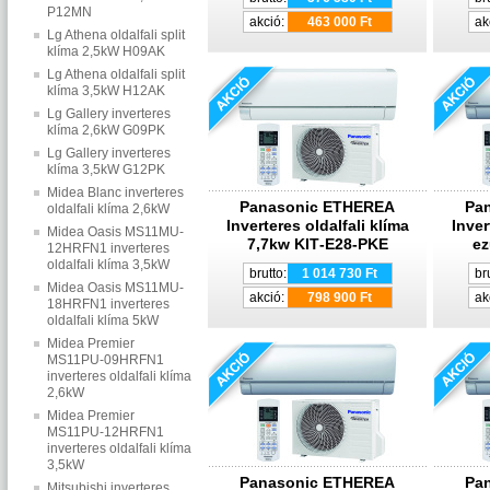
P12MN
akció:
463 000 Ft
ak
Lg Athena oldalfali split
klíma 2,5kW H09AK
Lg Athena oldalfali split
klíma 3,5kW H12AK
Lg Gallery inverteres
klíma 2,6kW G09PK
Lg Gallery inverteres
klíma 3,5kW G12PK
Midea Blanc inverteres
Panasonic ETHEREA
Pa
oldalfali klíma 2,6kW
Inverteres oldalfali klíma
Inver
Midea Oasis MS11MU-
7,7kw KIT‐E28‐PKE
ez
12HRFN1 inverteres
oldalfali klíma 3,5kW
brutto:
1 014 730 Ft
br
Midea Oasis MS11MU-
akció:
798 900 Ft
ak
18HRFN1 inverteres
oldalfali klíma 5kW
Midea Premier
MS11PU-09HRFN1
inverteres oldalfali klíma
2,6kW
Midea Premier
MS11PU-12HRFN1
inverteres oldalfali klíma
3,5kW
Panasonic ETHEREA
Pa
Mitsubishi inverteres