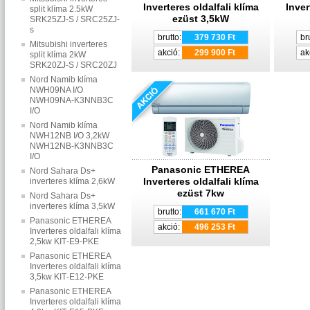
Inverteres oldalfali klíma
Inver
split klíma 2.5kW
ezüst 3,5kW
SRK25ZJ-S / SRC25ZJ-
s
brutto:
379 730 Ft
br
Mitsubishi inverteres
akció:
299 900 Ft
ak
split klíma 2kW
SRK20ZJ-S / SRC20ZJ
Nord Namib klíma
NWH09NA I/O
NWH09NA-K3NNB3C
I/O
Nord Namib klíma
NWH12NB I/O 3,2kW
NWH12NB-K3NNB3C
I/O
Panasonic ETHEREA
Nord Sahara Ds+
Inverteres oldalfali klíma
inverteres klíma 2,6kW
ezüst 7kw
Nord Sahara Ds+
inverteres klíma 3,5kW
brutto:
661 670 Ft
Panasonic ETHEREA
akció:
496 253 Ft
Inverteres oldalfali klíma
2,5kw KIT‐E9‐PKE
Panasonic ETHEREA
Inverteres oldalfali klíma
3,5kw KIT‐E12‐PKE
Panasonic ETHEREA
Inverteres oldalfali klíma