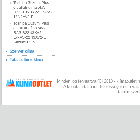
Toshiba Suzumi Plus
oldalfali klíma 5kW
RAS-18N3KV2-E/RAS-
18N3AV2-E
Toshiba Suzumi Plus
oldalfali klíma 6kW
RAS-B22N3KV2-
E/RAS-22N3AV2-E
Suzumi Plus
Szerver klíma
Több beltéris klíma
Minden jog fenntartva (C) 2010 - klímaoutlet.h
A képek tartalmáért felelősséget nem váll
tartalmazzá