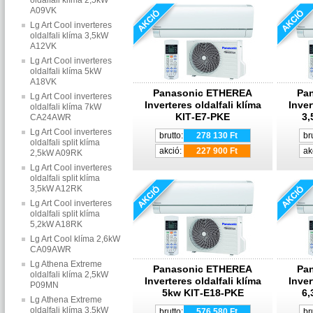
oldalfali klíma 2,5kW
A09VK
Lg Art Cool inverteres
oldalfali klíma 3,5kW
A12VK
Lg Art Cool inverteres
oldalfali klíma 5kW
A18VK
Panasonic ETHEREA
Pa
Lg Art Cool inverteres
Inverteres oldalfali klíma
Inver
oldalfali klíma 7kW
KIT‐E7‐PKE
3,
CA24AWR
Lg Art Cool inverteres
brutto:
278 130 Ft
br
oldalfali split klíma
akció:
227 900 Ft
ak
2,5kW A09RK
Lg Art Cool inverteres
oldalfali split klíma
3,5kW A12RK
Lg Art Cool inverteres
oldalfali split klíma
5,2kW A18RK
Lg Art Cool klíma 2,6kW
CA09AWR
Lg Athena Extreme
Panasonic ETHEREA
Pa
oldalfali klíma 2,5kW
Inverteres oldalfali klíma
Inver
P09MN
5kw KIT‐E18‐PKE
6,
Lg Athena Extreme
oldalfali klíma 3,5kW
brutto:
576 580 Ft
br