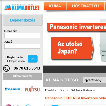
KLÍMA
HŐSZIVATTYÚ
Bejelentkezés
E-mail cím
Jelszó
·
Regisztráció
·
Elfelejtett jelszó
06 70 615 3643
Klíma márkák
KLÍMA KERESŐ
Főoldal »
Klíma »
Oldalfali split klíma »
Panasonic ETHEREA Inverteres oldal