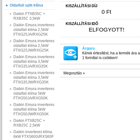
Oldalfali split klíma
KISZÁLLÍTÁSI DÍJ
0 Ft
Daikin FTXB35C +
RXB35C 3,5kW
KISZÁLLÍTÁSI IDŐ
Daikin Emura inverteres
ELFOGYOTT!
oldalfali klíma 2,5kW
FTXG25JA/RXG25K
Daikin Emura inverteres
oldalfali klíma 2,5kW
Árguru
FTXG25JW/RXG25K
Kérek értesítést, ha a termék ára 
Daikin Emura inverteres
1 forinttal is csökken!
oldalfali klíma 3,5kW
FTXG35JA/RXG35K
Daikin Emura inverteres
Megosztás »
oldalfali klíma 3,5kW
FTXG35JW/RXG35K
Daikin Emura inverteres
oldalfali klíma 5kW
FTXG50JA/RXG50K
Daikin Emura inverteres
oldalfali klíma 5kW
FTXG50JW/RXG50K
Daikin FTXB25C +
RXB25C 2,5kW
Daikin inverteres klíma
6kW FTXS60G/RXS60F