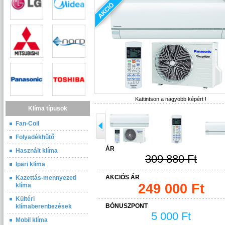
Kattintson a nagyobb képért !
Klíma típusok
Fan-Coil
Folyadékhűtő
ÁR
Használt klíma
309 880 Ft
Ipari klíma
AKCIÓS ÁR
Kazettás-mennyezeti
249 000 Ft
klíma
Kültéri
BÓNUSZPONT
klímaberenbezések
5 000 Ft
Mobil klíma