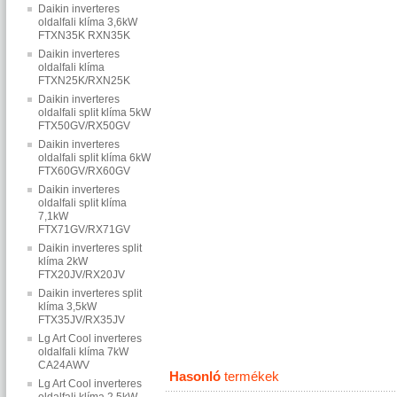
Daikin inverteres
oldalfali klíma 3,6kW
FTXN35K RXN35K
Daikin inverteres
oldalfali klíma
FTXN25K/RXN25K
Daikin inverteres
oldalfali split klíma 5kW
FTX50GV/RX50GV
Daikin inverteres
oldalfali split klíma 6kW
FTX60GV/RX60GV
Daikin inverteres
oldalfali split klíma
7,1kW
FTX71GV/RX71GV
Daikin inverteres split
klíma 2kW
FTX20JV/RX20JV
Daikin inverteres split
klíma 3,5kW
FTX35JV/RX35JV
Lg Art Cool inverteres
oldalfali klíma 7kW
CA24AWV
Hasonló
termékek
Lg Art Cool inverteres