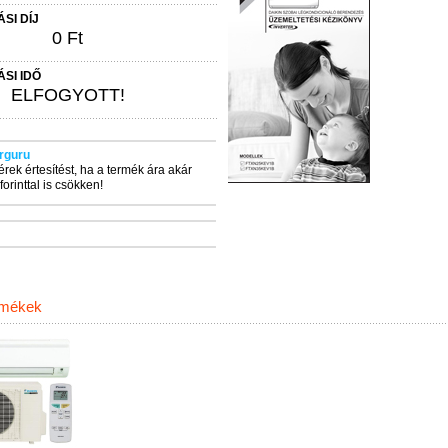
ÁSI DÍJ
0 Ft
ÁSI IDŐ
ELFOGYOTT!
rguru
érek értesítést, ha a termék ára akár
forinttal is csökken!
rmékek