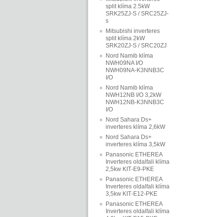
split klíma 2.5kW
SRK25ZJ-S / SRC25ZJ-
s
Mitsubishi inverteres
split klíma 2kW
SRK20ZJ-S / SRC20ZJ
Nord Namib klíma
NWH09NA I/O
NWH09NA-K3NNB3C
I/O
Nord Namib klíma
NWH12NB I/O 3,2kW
NWH12NB-K3NNB3C
I/O
Nord Sahara Ds+
inverteres klíma 2,6kW
Nord Sahara Ds+
inverteres klíma 3,5kW
Panasonic ETHEREA
Inverteres oldalfali klíma
2,5kw KIT‐E9‐PKE
Panasonic ETHEREA
Inverteres oldalfali klíma
3,5kw KIT‐E12‐PKE
Panasonic ETHEREA
Inverteres oldalfali klíma