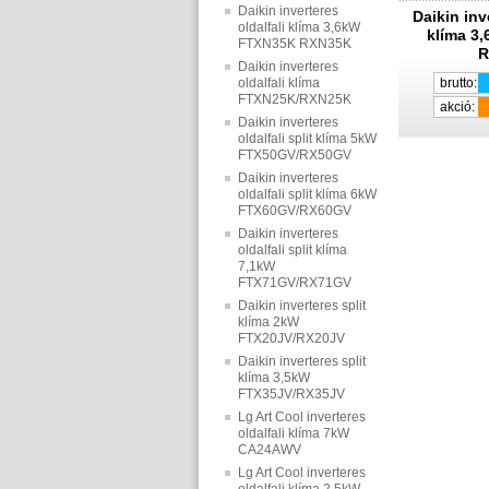
Daikin inverteres
Daikin inv
oldalfali klíma 3,6kW
klíma 3
FTXN35K RXN35K
R
Daikin inverteres
oldalfali klíma
brutto:
FTXN25K/RXN25K
akció:
Daikin inverteres
oldalfali split klíma 5kW
FTX50GV/RX50GV
Daikin inverteres
oldalfali split klíma 6kW
FTX60GV/RX60GV
Daikin inverteres
oldalfali split klíma
7,1kW
FTX71GV/RX71GV
Daikin inverteres split
klíma 2kW
FTX20JV/RX20JV
Daikin inverteres split
klíma 3,5kW
FTX35JV/RX35JV
Lg Art Cool inverteres
oldalfali klíma 7kW
CA24AWV
Lg Art Cool inverteres