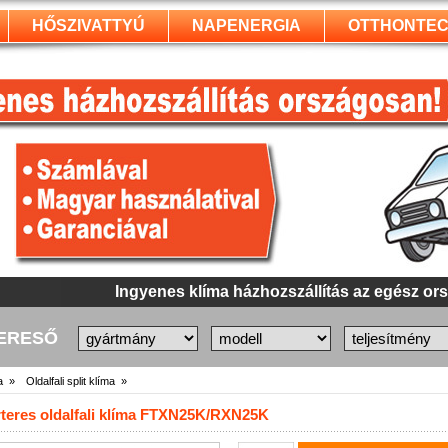
HŐSZIVATTYÚ
NAPENERGIA
OTTHONTEC
Panasonic inverteres klíma akció
KERESŐ
a »
Oldalfali split klíma »
rteres oldalfali klíma FTXN25K/RXN25K