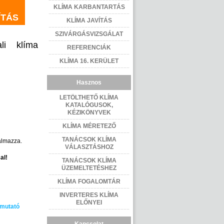
KLÍMA KARBANTARTÁS
ÍTÁS
KLÍMA JAVÍTÁS
SZIVÁRGÁSVIZSGÁLAT
ali klíma
REFERENCIÁK
KLÍMA 16. KERÜLET
Hasznos
LETÖLTHETŐ KLÍMA
KATALÓGUSOK,
KÉZIKÖNYVEK
KLÍMA MÉRETEZŐ
TANÁCSOK KLÍMA
talmazza.
VÁLASZTÁSHOZ
al!
TANÁCSOK KLÍMA
ÜZEMELTETÉSHEZ
KLÍMA FOGALOMTÁR
INVERTERES KLÍMA
ELŐNYEI
tmutató