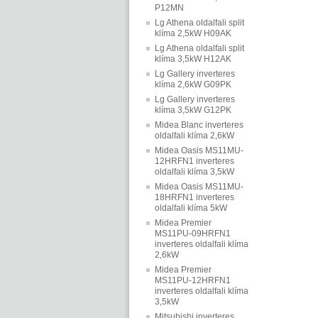
P12MN
Lg Athena oldalfali split
klíma 2,5kW H09AK
Lg Athena oldalfali split
klíma 3,5kW H12AK
Lg Gallery inverteres
klíma 2,6kW G09PK
Lg Gallery inverteres
klíma 3,5kW G12PK
Midea Blanc inverteres
oldalfali klíma 2,6kW
Midea Oasis MS11MU-
12HRFN1 inverteres
oldalfali klíma 3,5kW
Midea Oasis MS11MU-
18HRFN1 inverteres
oldalfali klíma 5kW
Midea Premier
MS11PU-09HRFN1
inverteres oldalfali klíma
2,6kW
Midea Premier
MS11PU-12HRFN1
inverteres oldalfali klíma
3,5kW
Mitsubishi inverteres