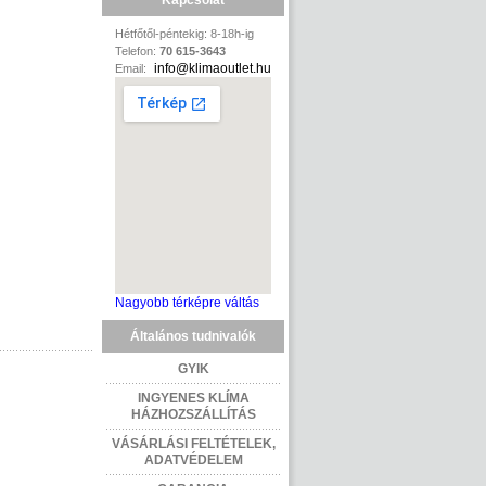
Kapcsolat
Hétfőtől-péntekig: 8-18h-ig
Telefon:
70 615-3643
info@klimaoutlet.hu
Email:
Nagyobb térképre váltás
Általános tudnivalók
GYIK
INGYENES KLÍMA
HÁZHOZSZÁLLÍTÁS
VÁSÁRLÁSI FELTÉTELEK,
ADATVÉDELEM