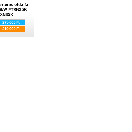
erteres oldalfali
,6kW FTXN35K
XN35K
275 000 Ft
219 900 Ft