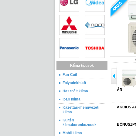
Klíma típusok
Fan-Coil
Folyadékhűtő
ÁR
Használt klíma
Ipari klíma
AKCIÓS Á
Kazettás-mennyezeti
klíma
Kültéri
BÓNUSZP
klímaberenbezések
Mobil klíma