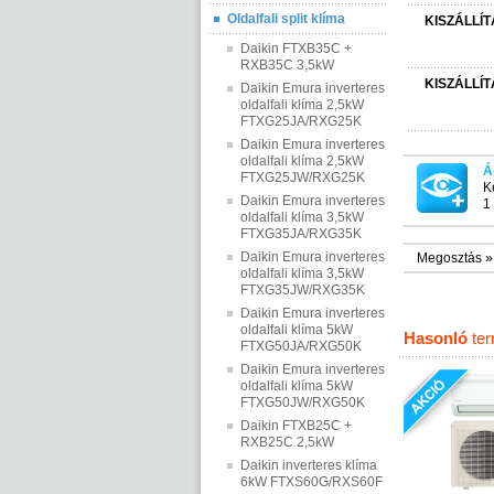
Oldalfali split klíma
KISZÁLLÍT
Daikin FTXB35C +
RXB35C 3,5kW
KISZÁLLÍT
Daikin Emura inverteres
oldalfali klíma 2,5kW
FTXG25JA/RXG25K
Daikin Emura inverteres
oldalfali klíma 2,5kW
Á
FTXG25JW/RXG25K
K
Daikin Emura inverteres
1 
oldalfali klíma 3,5kW
FTXG35JA/RXG35K
Daikin Emura inverteres
Megosztás »
oldalfali klíma 3,5kW
FTXG35JW/RXG35K
Daikin Emura inverteres
oldalfali klíma 5kW
Hasonló
te
FTXG50JA/RXG50K
Daikin Emura inverteres
oldalfali klíma 5kW
FTXG50JW/RXG50K
Daikin FTXB25C +
RXB25C 2,5kW
Daikin inverteres klíma
6kW FTXS60G/RXS60F