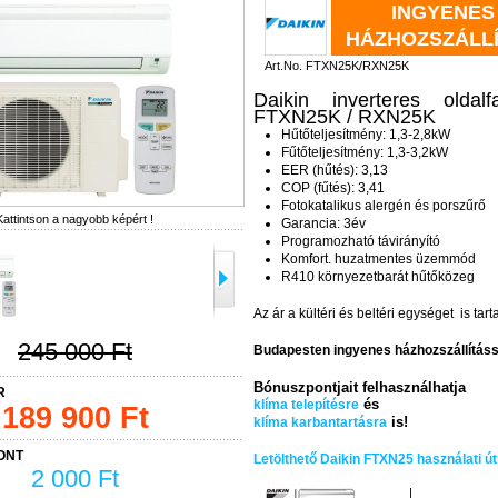
INGYENES
HÁZHOZSZÁLL
Art.No.
FTXN25K/RXN25K
Daikin inverteres oldalf
FTXN25K / RXN25K
Hűtőteljesítmény: 1,3-2,8kW
Fűtőteljesítmény: 1,3-3,2kW
EER (hűtés): 3,13
COP (fűtés): 3,41
Fotokatalikus alergén és porszűrő
Kattintson a nagyobb képért !
Garancia: 3év
Programozható távirányító
Komfort. huzatmentes üzemmód
R410 környezetbarát hűtőközeg
Az ár a kültéri és beltéri egységet is tar
245 000 Ft
Budapesten ingyenes házhozszállításs
Bónuszpontjait felhasználhatja
R
és
klíma telepítésre
189 900 Ft
is!
klíma karbantartásra
ONT
Letölthető Daikin FTXN25 használati ú
2 000 Ft