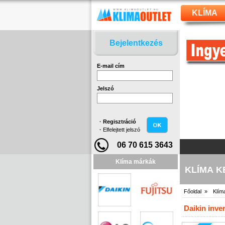
KLÍMA
Bejelentkezés
E-mail cím
Jelszó
·
Regisztráció
·
Elfelejtett jelszó
06 70 615 3643
Klíma márkák
KLÍMA 
Főoldal »
Klím
Daikin inve