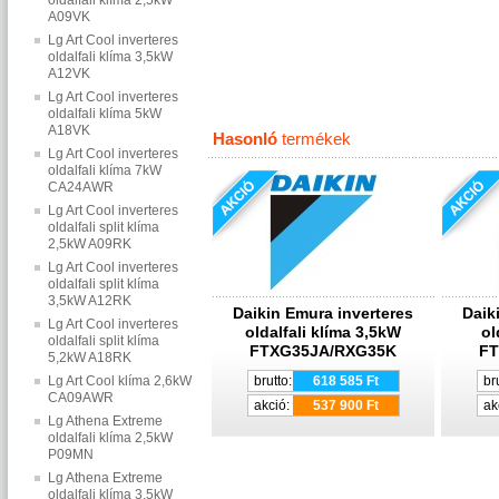
oldalfali klíma 2,5kW
A09VK
Lg Art Cool inverteres
oldalfali klíma 3,5kW
A12VK
Lg Art Cool inverteres
oldalfali klíma 5kW
A18VK
Hasonló
termékek
Lg Art Cool inverteres
oldalfali klíma 7kW
CA24AWR
Lg Art Cool inverteres
oldalfali split klíma
2,5kW A09RK
Lg Art Cool inverteres
oldalfali split klíma
3,5kW A12RK
Daikin Emura inverteres
Daik
Lg Art Cool inverteres
oldalfali klíma 3,5kW
ol
oldalfali split klíma
FTXG35JA/RXG35K
FT
5,2kW A18RK
Lg Art Cool klíma 2,6kW
brutto:
618 585 Ft
br
CA09AWR
akció:
537 900 Ft
ak
Lg Athena Extreme
oldalfali klíma 2,5kW
P09MN
Lg Athena Extreme
oldalfali klíma 3,5kW