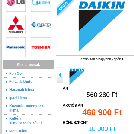
Kattintson a nagyobb képért !
Klíma típusok
Fan-Coil
Folyadékhűtő
ÁR
Használt klíma
560 280 Ft
Ipari klíma
AKCIÓS ÁR
Kazettás-mennyezeti
466 900 Ft
klíma
Kültéri
BÓNUSZPONT
klímaberenbezések
10 000 Ft
Mobil klíma