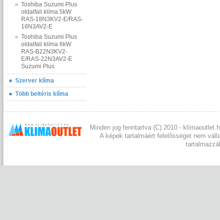
Toshiba Suzumi Plus
oldalfali klíma 5kW
RAS-18N3KV2-E/RAS-
18N3AV2-E
Toshiba Suzumi Plus
oldalfali klíma 6kW
RAS-B22N3KV2-
E/RAS-22N3AV2-E
Suzumi Plus
Szerver klíma
Több beltéris klíma
Minden jog fenntartva (C) 2010 - klímaoutlet.h
A képek tartalmáért felelősséget nem váll
tartalmazzá