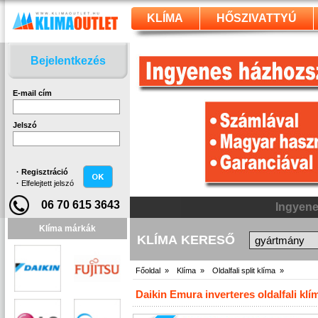
KLÍMA
HŐSZIVATTYÚ
Bejelentkezés
E-mail cím
Jelszó
·
Regisztráció
·
Elfelejtett jelszó
06 70 615 3643
Klíma márkák
KLÍMA KERESŐ
Főoldal »
Klíma »
Oldalfali split klíma »
Daikin Emura inverteres oldalfali 