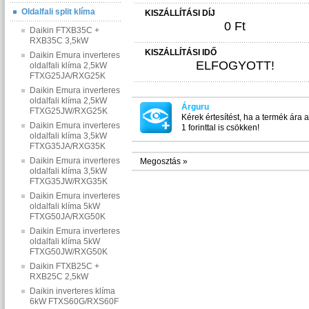
Oldalfali split klíma
KISZÁLLÍTÁSI DÍJ
0 Ft
Daikin FTXB35C +
RXB35C 3,5kW
KISZÁLLÍTÁSI IDŐ
Daikin Emura inverteres
ELFOGYOTT!
oldalfali klíma 2,5kW
FTXG25JA/RXG25K
Daikin Emura inverteres
oldalfali klíma 2,5kW
Árguru
FTXG25JW/RXG25K
Kérek értesítést, ha a termék ára 
Daikin Emura inverteres
1 forinttal is csökken!
oldalfali klíma 3,5kW
FTXG35JA/RXG35K
Daikin Emura inverteres
Megosztás »
oldalfali klíma 3,5kW
FTXG35JW/RXG35K
Daikin Emura inverteres
oldalfali klíma 5kW
FTXG50JA/RXG50K
Daikin Emura inverteres
oldalfali klíma 5kW
FTXG50JW/RXG50K
Daikin FTXB25C +
RXB25C 2,5kW
Daikin inverteres klíma
6kW FTXS60G/RXS60F