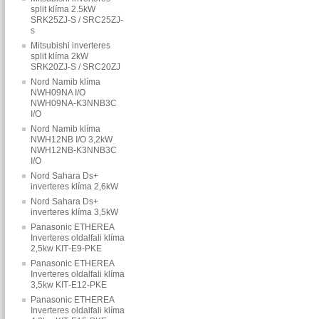
split klíma 2.5kW
SRK25ZJ-S / SRC25ZJ-
s
Mitsubishi inverteres
split klíma 2kW
SRK20ZJ-S / SRC20ZJ
Nord Namib klíma
NWH09NA I/O
NWH09NA-K3NNB3C
I/O
Nord Namib klíma
NWH12NB I/O 3,2kW
NWH12NB-K3NNB3C
I/O
Nord Sahara Ds+
inverteres klíma 2,6kW
Nord Sahara Ds+
inverteres klíma 3,5kW
Panasonic ETHEREA
Inverteres oldalfali klíma
2,5kw KIT‐E9‐PKE
Panasonic ETHEREA
Inverteres oldalfali klíma
3,5kw KIT‐E12‐PKE
Panasonic ETHEREA
Inverteres oldalfali klíma